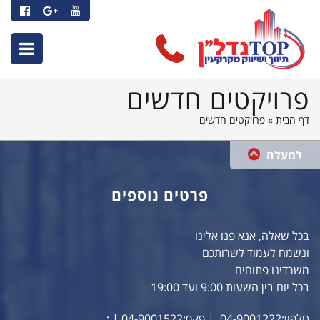
טופ
טופ
טופ
נדל"ן
נדל"ן
נדל"ן
-
-
-
book
Google+
YouTube
תפר
פרויקטים חדשים
דף הבית
»
פרויקטים חדשים
למעלה
פרטים נוספים
בכל שאלה, אנא פנו אלינו
ונשמח לעמוד לשרותכם
משרדינו פתוחים
בכל יום בין השעות 9:00 ועד 19:00
טלפון:04-9001222
| פקס:04-9001522
| :